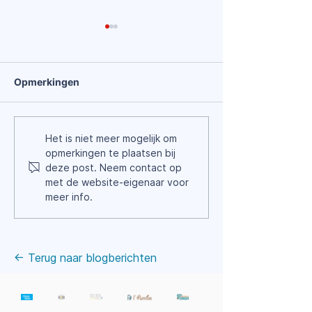
Opmerkingen
Houd jij al een portfolio
Patiëntendossi
Het is niet meer mogelijk om
bij?
persoonlijke not
opmerkingen te plaatsen bij
wat mag (niet)
deze post. Neem contact op
met de website-eigenaar voor
meer info.
← Terug naar blogberichten