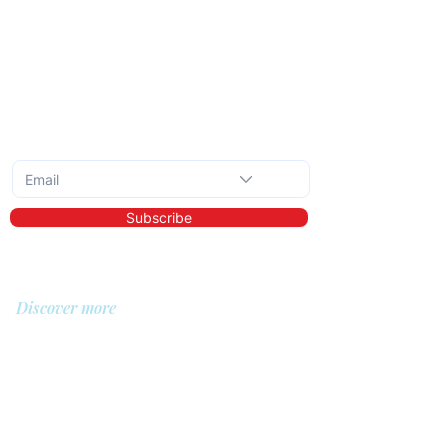
Subscribe to the monthly newsletter
Subscribe
Discover more
About us
Library
Demo
Prices