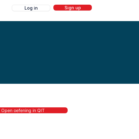
Sign up
Log in
g
Open oefening in QIT