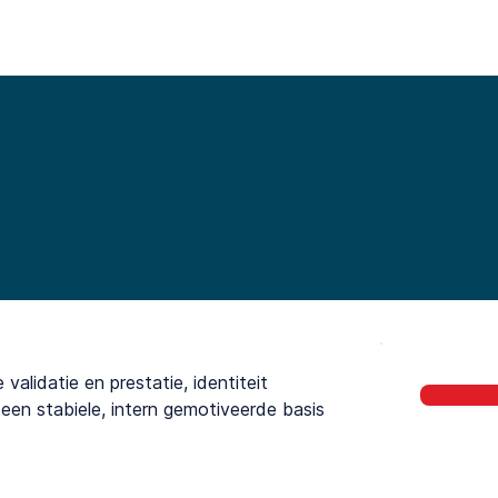
Functionalities
Library
Pricing
Blo
alidatie en prestatie, identiteit
 een stabiele, intern gemotiveerde basis