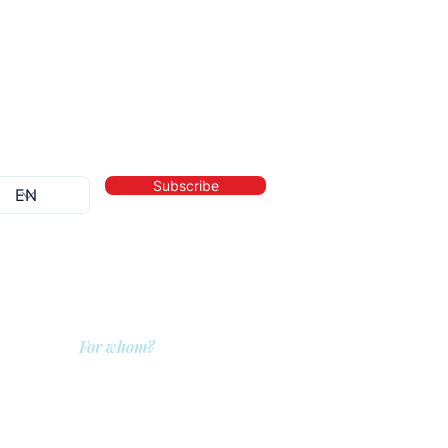
Subscribe
For whom?
QIT for care providers
QIT for clients