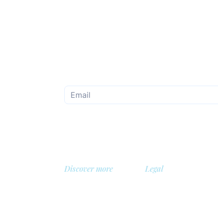
Subscribe to the monthly newsletter
Discover more
Legal
About us
Privacy Policy
Library
Safety policy