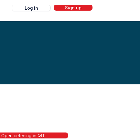
Sign up
Log in
g
Open oefening in QIT