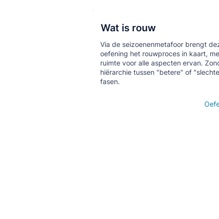
Wat is rouw
Кнопка
Via de seizoenenmetafoor brengt de
oefening het rouwproces in kaart, me
ruimte voor alle aspecten ervan. Zon
hiërarchie tussen "betere" of "slecht
fasen.
Open details
Oef