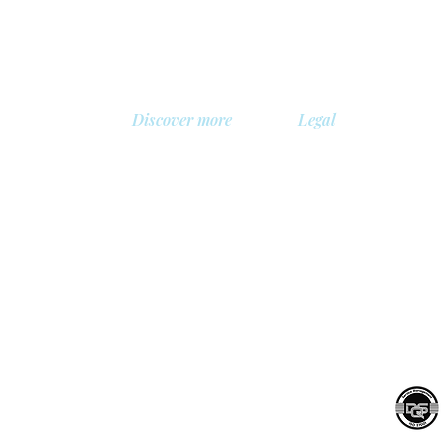
Discover more
Legal
About us
Privacy Policy
Library
Safety policy
, Belgium
Demo
Cookie policy
 BV
Prices
General terms and con