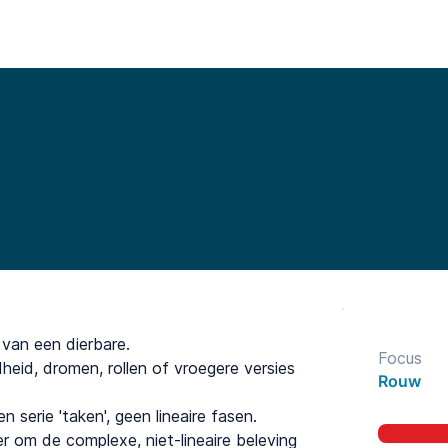
Functionalities
Library
Pricing
Blo
 van een dierbare.
Focus
eid, dromen, rollen of vroegere versies
Rouw
 serie 'taken', geen lineaire fasen.
r om de complexe, niet-lineaire beleving