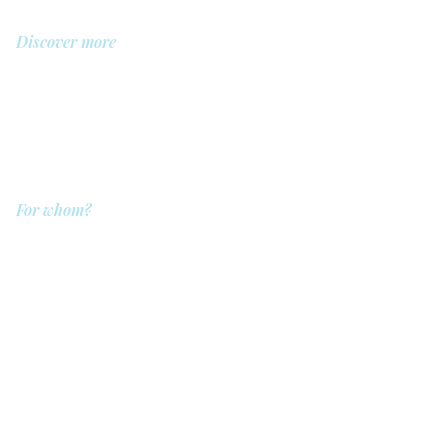
Discover more
About us
Library
Demo
Prices
For whom?
QIT for care providers
QIT for clients
QIT for companies
QIT for referrers
QIT for hospitals
Legal
Privacy Policy