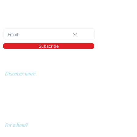
Subscribe to the monthly newsletter
Subscribe
Discover more
About us
Library
Demo
Prices
For whom?
QIT for care providers