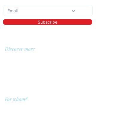
Subscribe to the monthly newsletter
Subscribe
Discover more
About us
Library
Demo
Prices
For whom?
QIT for care providers
QIT for clients
QIT for companies
QIT for referrers