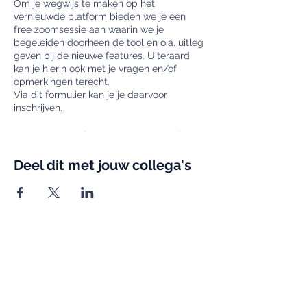
Om je wegwijs te maken op het
vernieuwde platform bieden we je een
free zoomsessie aan waarin we je
begeleiden doorheen de tool en o.a. uitleg
geven bij de nieuwe features. Uiteraard
kan je hierin ook met je vragen en/of
opmerkingen terecht.
Via dit formulier kan je je daarvoor
inschrijven.
Past geen van deze momenten voor jou?
Stuur dan een mailtje naar
claude.missiaen@qit.online om een ander
Deel dit met jouw collega's
moment in te plannen.