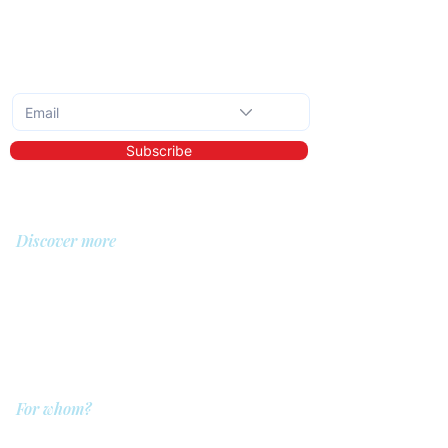
Subscribe to the monthly newsletter
Subscribe
Discover more
About us
Library
Demo
Prices
For whom?
QIT for care providers