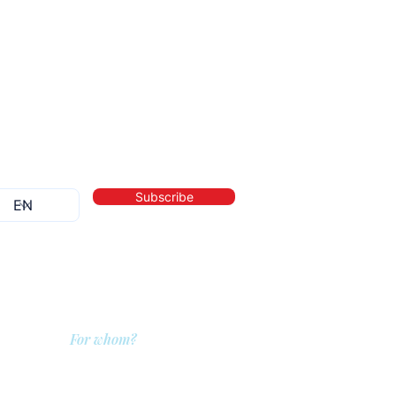
Subscribe
For whom?
QIT for care providers