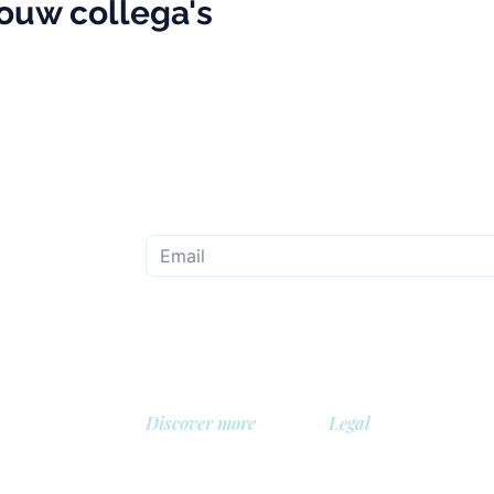
jouw collega's
Subscribe to the monthly newsletter
Discover more
Legal
About us
Privacy Policy