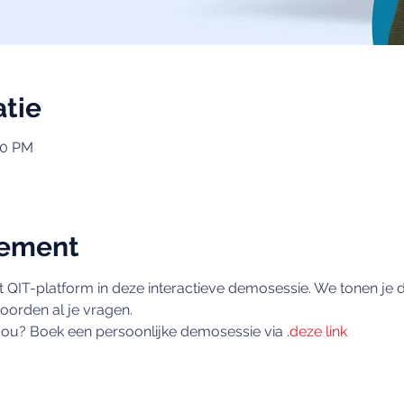
atie
00 PM
nement
 QIT-platform in deze interactieve demosessie. We tonen je d
woorden al je vragen.
jou? Boek een persoonlijke demosessie via 
.
deze link