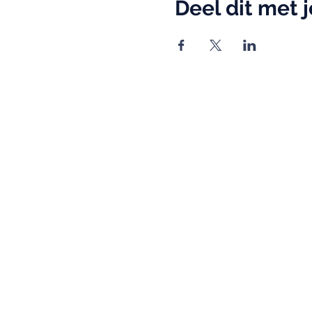
Deel dit met 
info@qitonline.com
+32 16 79 57 03