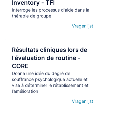
Кнопка
Inventory - TFI
Interroge les processus d'aide dans la
thérapie de groupe
Vragenlijst
Open details
Résultats cliniques lors de
Кнопка
l'évaluation de routine -
CORE
Donne une idée du degré de
souffrance psychologique actuelle et
vise à déterminer le rétablissement et
l’amélioration
Vragenlijst
Open details