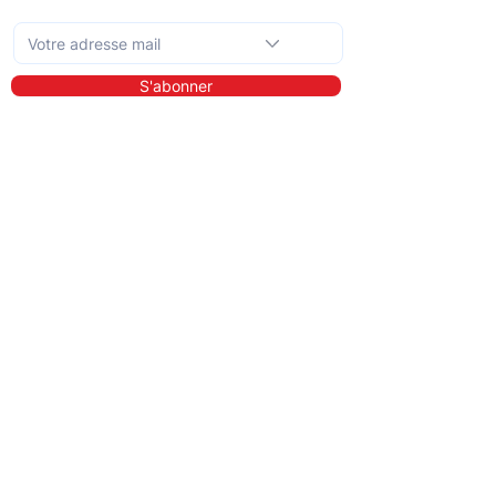
Abonnez-vous à la newsletter mensuelle
S'abonner
En savoir plus
A propos de nous
Bibliothèque
Démo
Tarifs
Pour qui ?
Les prestataires de soins
Les clients
Les entreprises
Les référents