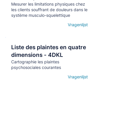
Mesurer les limitations physiques chez
les clients souffrant de douleurs dans le
système musculo-squelettique
Vragenlijst
Open details
Liste des plaintes en quatre
Кнопка
dimensions - 4DKL
Cartographie les plaintes
psychosociales courantes
Vragenlijst
Open details