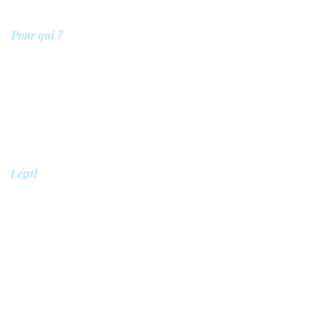
Pour qui ?
Les prestataires de soins
Les clients
Les entreprises
Les référents
QIT pour les hôpitaux
Légal
Politique de confidentialité
Politique de sécurité
Conditions générales
Politique de cookies