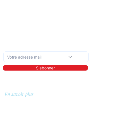
Abonnez-vous à la newsletter mensuelle
S'abonner
En savoir plus
A propos de nous
Bibliothèque
Démo
Tarifs