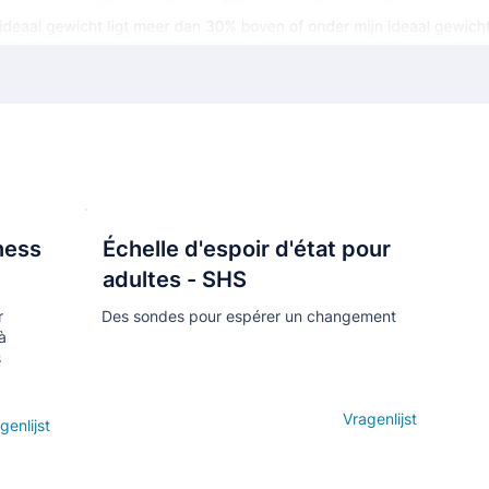
ness
Échelle d'espoir d'état pour
Кнопка
adultes - SHS
r
Des sondes pour espérer un changement
à
s
Open details
Vragenlijst
genlijst