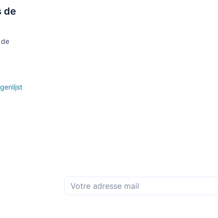
s de
 de
genlijst
Abonnez-vous à la newsletter mensuelle