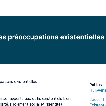
l
Fonctionnalités
Bibliothèque
Tarifs
Blo
es préoccupations existentielles
pations existentielles
Publics
Hulpverl
n se rapporte aux défis existentiels bien
L'accent
ilité, l'isolement social et l'identité)
Existenti