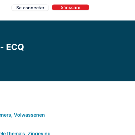
S'inscrire
Se connecter
g
 - ECQ
eners, Volwassenen
ële thema's, Zingeving