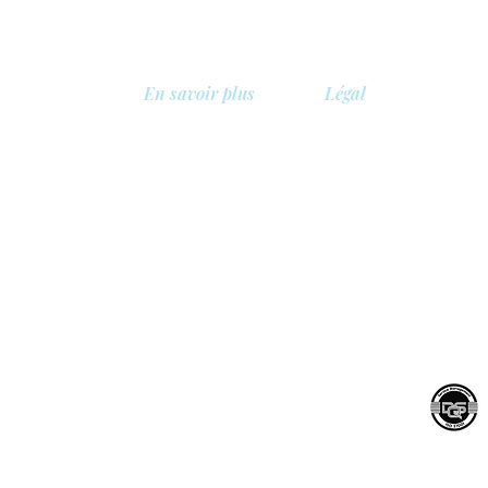
En savoir plus
Légal
A propos de nous
Politique de confidentia
Bibliothèque
Politique de sécurité
, Belgique
Démo
Politique de cookies
Tarifs
Conditions générales