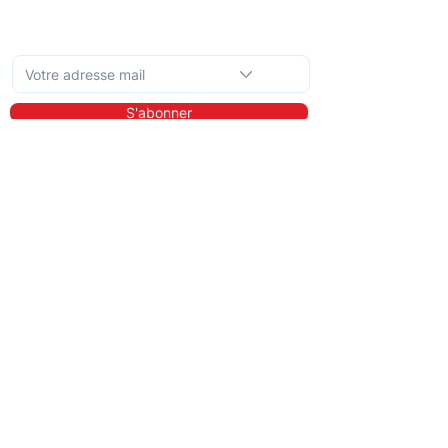
Abonnez-vous à la newsletter mensuelle
S'abonner
En savoir plus
A propos de nous
Bibliothèque
Démo
Tarifs
Pour qui ?
Les prestataires de soins
Les clients