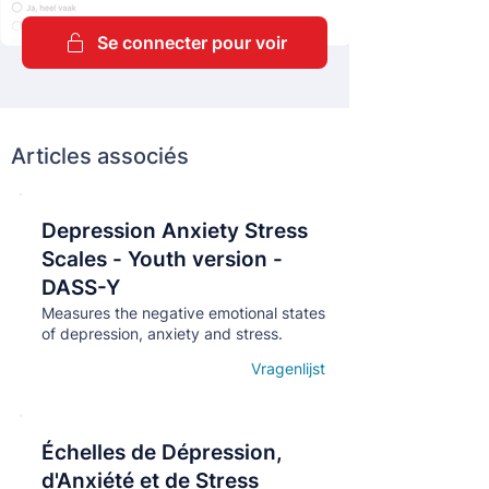
Se connecter pour voir
Articles associés
Depression Anxiety Stress
Кнопка
Scales - Youth version -
DASS-Y
Measures the negative emotional states
of depression, anxiety and stress.
Vragenlijst
Open details
Échelles de Dépression,
Кнопка
d'Anxiété et de Stress