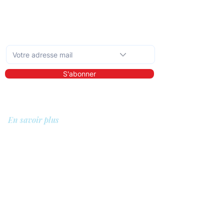
Abonnez-vous à la newsletter mensuelle
S'abonner
En savoir plus
A propos de nous
Bibliothèque
Démo
Tarifs
Pour qui ?
Les prestataires de soins