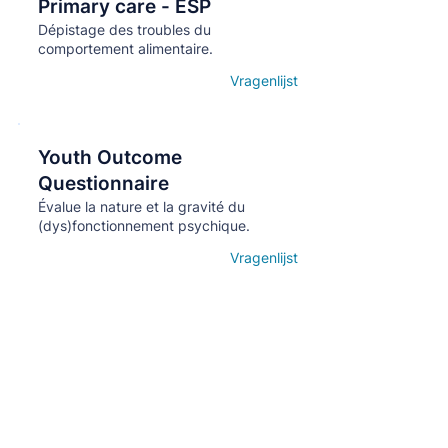
Primary care - ESP
Dépistage des troubles du
comportement alimentaire.
Vragenlijst
Open details
Youth Outcome
Кнопка
Questionnaire
Évalue la nature et la gravité du
(dys)fonctionnement psychique.
Vragenlijst
Open details