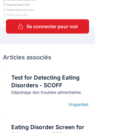
Se connecter pour voir
Articles associés
Test for Detecting Eating
Кнопка
Disorders - SCOFF
Dépistage des troubles alimentaires.
Vragenlijst
Open details
Eating Disorder Screen for
Кнопка