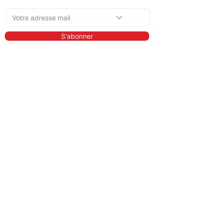
Abonnez-vous à la newsletter mensuelle
S'abonner
En savoir plus
A propos de nous
Bibliothèque
Démo
Tarifs
Pour qui ?
Les prestataires de soins
Les clients
Les entreprises
Les référents