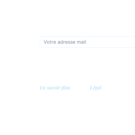
Abonnez-vous à la newsletter mensuelle
En savoir plus
Légal
A propos de nous
Politique de confidentia
Bibliothèque
Politique de sécurité
, Belgique
Démo
Politique de cookies
Tarifs
Conditions générales