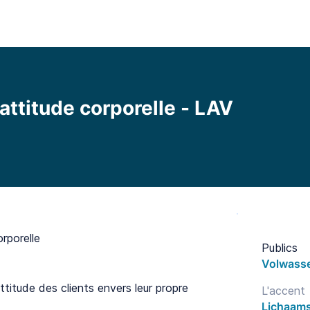
l
Fonctionnalités
Bibliothèque
Tarifs
Blo
'attitude corporelle - LAV
orporelle
Publics
Volwass
ttitude des clients envers leur propre
L'accent
Lichaam