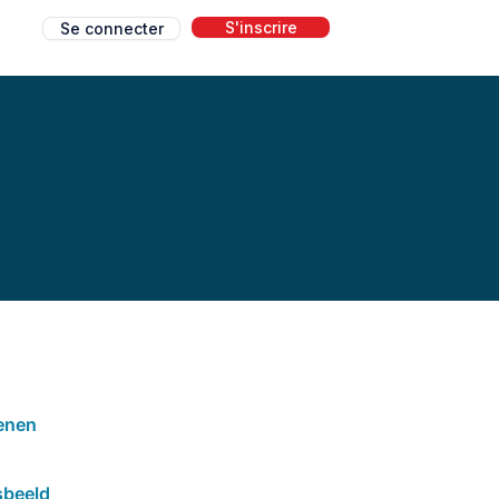
S'inscrire
Se connecter
g
enen
sbeeld