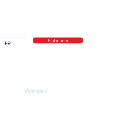
S'abonner
Pour qui ?
lité
Les prestataires de soins
Les clients
Les entreprises
Les référents