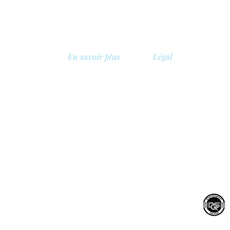
En savoir plus
Légal
A propos de nous
Politique de confidentia
Bibliothèque
Politique de sécurité
, Belgique
Démo
Politique de cookies
Tarifs
Conditions générales