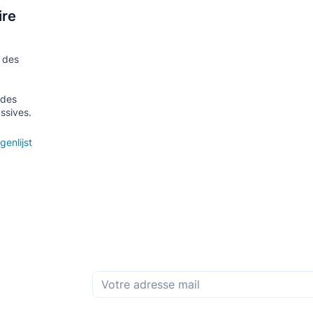
ire
n des
 des
ssives.
genlijst
Abonnez-vous à la newsletter mensuelle