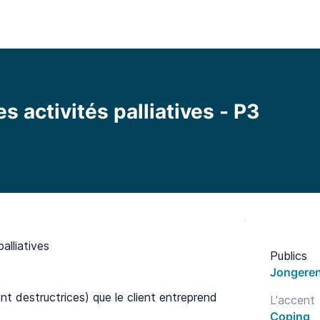
l
Fonctionnalités
Bibliothèque
Tarifs
Blo
s activités palliatives - P3
alliatives
Publics
Jongeren
ent destructrices) que le client entreprend
L'accent
Coping