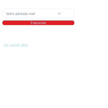
Abonnez-vous à la newsletter mensuelle
S'abonner
En savoir plus
A propos de nous
Bibliothèque
Démo
Tarifs
Pour qui ?
Les prestataires de soins
Les clients
Les entreprises