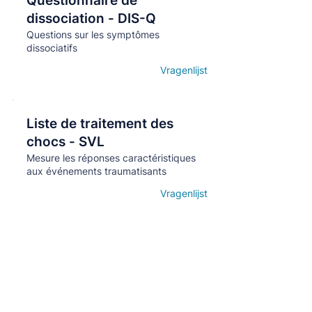
Questionnaire de
Кнопка
dissociation - DIS-Q
Questions sur les symptômes
dissociatifs
Vragenlijst
Open details
Liste de traitement des
Кнопка
chocs - SVL
Mesure les réponses caractéristiques
aux événements traumatisants
Vragenlijst
Open details