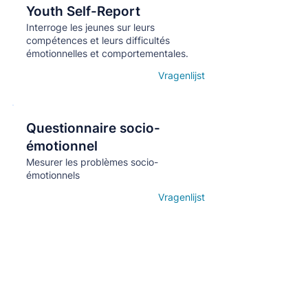
Youth Self-Report
Кнопка
Interroge les jeunes sur leurs
compétences et leurs difficultés
émotionnelles et comportementales.
Vragenlijst
Open details
Questionnaire socio-
Кнопка
émotionnel
Mesurer les problèmes socio-
émotionnels
Vragenlijst
Open details