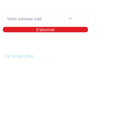
Abonnez-vous à la newsletter mensuelle
S'abonner
En savoir plus
A propos de nous
Bibliothèque
Démo
Tarifs
Pour qui ?
Les prestataires de soins
Les clients
Les entreprises