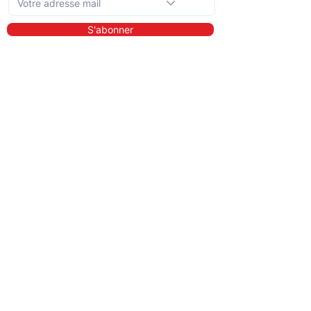
S'abonner
En savoir plus
A propos de nous
Bibliothèque
Démo
Tarifs
Pour qui ?
Les prestataires de soins
Les clients
Les entreprises
Les référents
QIT pour les hôpitaux