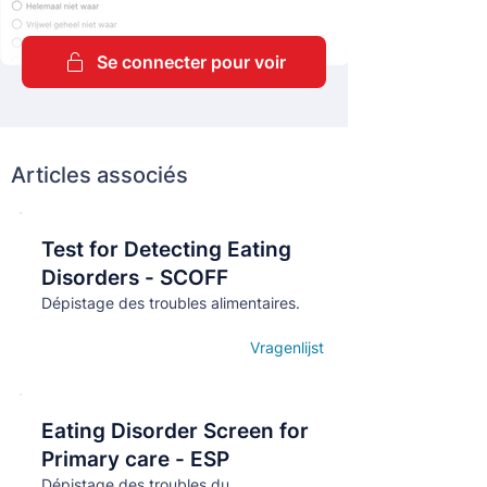
Se connecter pour voir
Articles associés
Test for Detecting Eating
Кнопка
Disorders - SCOFF
Dépistage des troubles alimentaires.
Vragenlijst
Open details
Eating Disorder Screen for
Кнопка
Primary care - ESP
Dépistage des troubles du