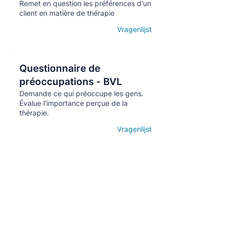
Remet en question les préférences d'un
client en matière de thérapie
Vragenlijst
Open details
Questionnaire de
Кнопка
préoccupations - BVL
Demande ce qui préoccupe les gens.
Évalue l’importance perçue de la
thérapie.
Vragenlijst
Open details
Abonnez-vous à la newsletter mensuelle