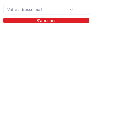
S'abonner
En savoir plus
A propos de nous
Bibliothèque
Démo
Tarifs
Pour qui ?
Les prestataires de soins
Les clients
Les entreprises
Les référents