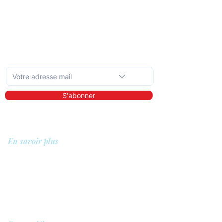
Abonnez-vous à la newsletter mensuelle
S'abonner
En savoir plus
A propos de nous
Bibliothèque
Démo
Tarifs