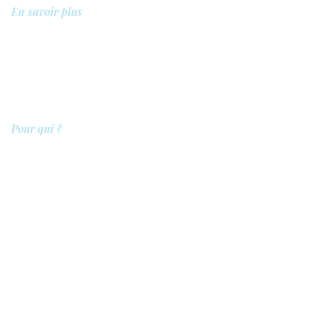
En savoir plus
A propos de nous
Bibliothèque
Démo
Tarifs
Pour qui ?
Les prestataires de soins
Les clients
Les entreprises
Les référents
QIT pour les hôpitaux
Légal
Politique de confidentialité
Politique de sécurité