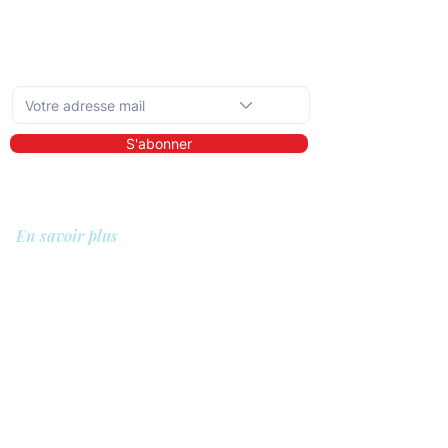
Abonnez-vous à la newsletter mensuelle
S'abonner
En savoir plus
A propos de nous
Bibliothèque
Démo
Tarifs
Pour qui ?
Les prestataires de soins