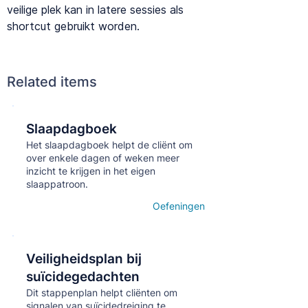
veilige plek kan in latere sessies als
shortcut gebruikt worden.
Related items
Slaapdagboek
Кнопка
Het slaapdagboek helpt de cliënt om
over enkele dagen of weken meer
inzicht te krijgen in het eigen
slaappatroon.
Oefeningen
Open details
Veiligheidsplan bij
Кнопка
suïcidegedachten
Dit stappenplan helpt cliënten om
signalen van suïcidedreiging te