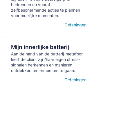
herkennen en vooraf
zelfbeschermende acties te plannen
voor moeilijke momenten.
Oefeningen
Open details
Mijn innerlijke batterij
Кнопка
Aan de hand van de batterij-metafoor
leert de cliënt zijn/haar eigen stress-
signalen herkennen en manieren
ontdekken om ermee om te gaan.
Oefeningen
Open details