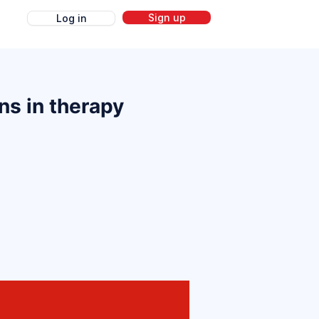
Sign up
Log in
g
ns in therapy