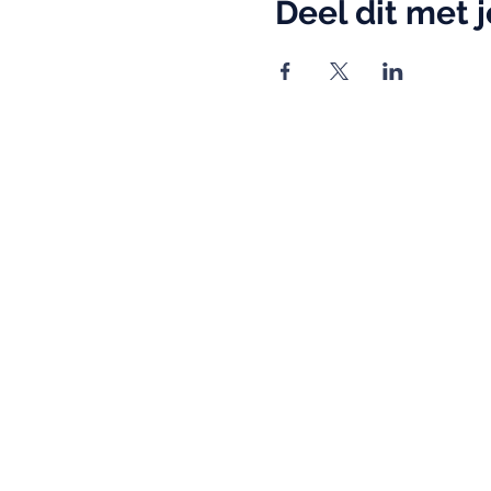
Deel dit met 
info@qitonline.com
+32 16 79 57 03