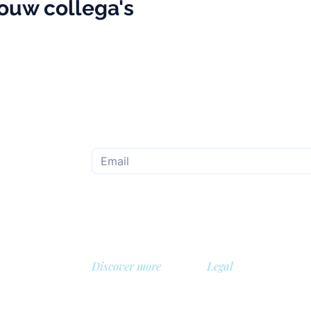
jouw collega's
Subscribe to the monthly newsletter
Discover more
Legal
About us
Privacy Policy