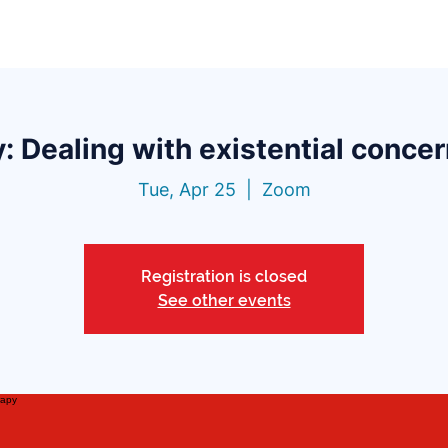
Functionalities
Library
Pricing
Blo
: Dealing with existential concer
Tue, Apr 25
  |  
Zoom
Registration is closed
See other events