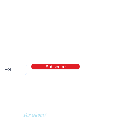
Subscribe
For whom?
QIT for care providers