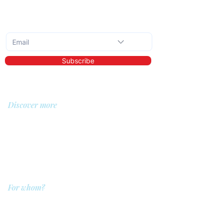
Subscribe to the monthly newsletter
Subscribe
Discover more
About us
Library
Demo
Prices
For whom?
QIT for care providers
QIT for clients