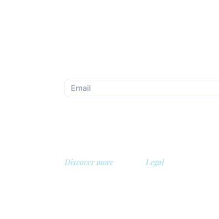
Subscribe to the monthly newsletter
Discover more
Legal
About us
Privacy Policy
Library
Safety policy
, Belgium
Demo
Cookie policy