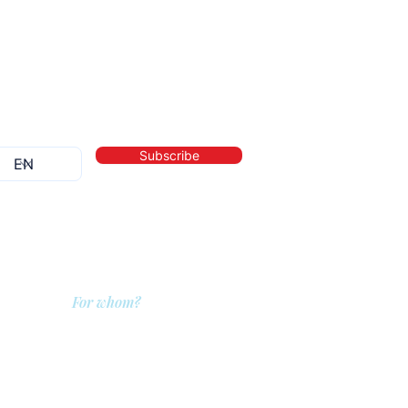
Subscribe
For whom?
QIT for care providers
QIT for clients
QIT for companies