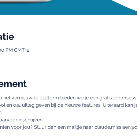
atie
7:00 PM GMT+2
nement
 het vernieuwde platform bieden we je een gratis zoomsessi
 en o.a. uitleg geven bij de nieuwe features. Uiteraard kan je
.
daarvoor inschrijven.
en voor jou? Stuur dan een mailtje naar claude.missiaen@qi