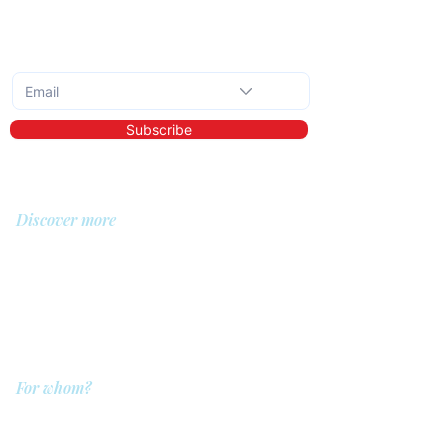
Subscribe to the monthly newsletter
Subscribe
Discover more
About us
Library
Demo
Prices
For whom?
QIT for care providers
QIT for clients