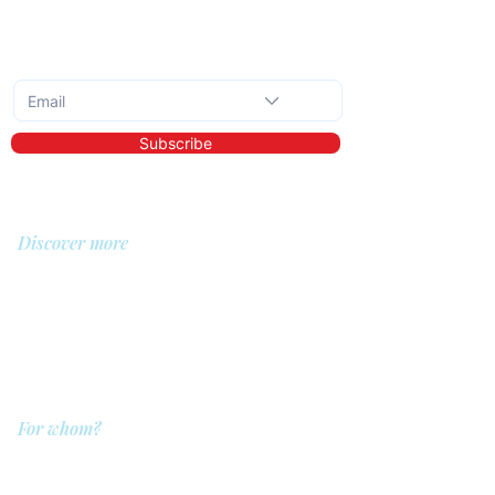
Subscribe to the monthly newsletter
Subscribe
Discover more
About us
Library
Demo
Prices
For whom?
QIT for care providers
QIT for clients