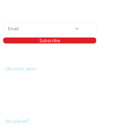
Subscribe to the monthly newsletter
Subscribe
Discover more
About us
Library
Demo
Prices
For whom?
QIT for care providers
QIT for clients