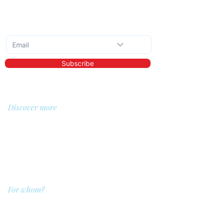
Subscribe to the monthly newsletter
Subscribe
Discover more
About us
Library
Demo
Prices
For whom?
QIT for care providers
QIT for clients