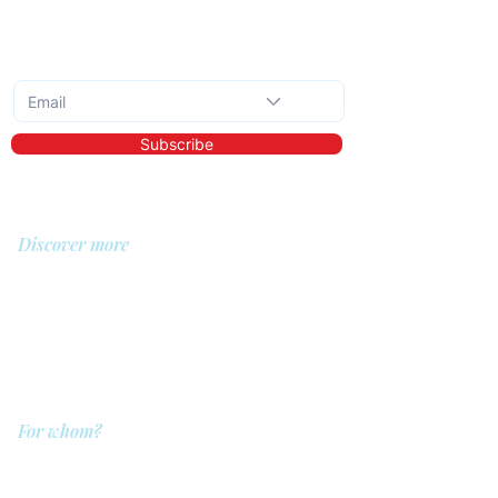
Subscribe to the monthly newsletter
Subscribe
Discover more
About us
Library
Demo
Prices
For whom?
QIT for care providers
QIT for clients