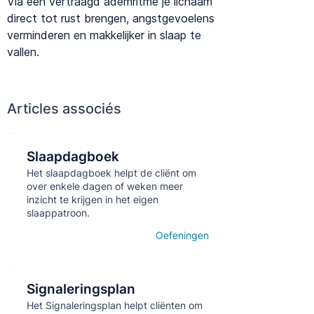
Via een vertraagd ademritme je lichaam
direct tot rust brengen, angstgevoelens
verminderen en makkelijker in slaap te
vallen.
Articles associés
Slaapdagboek
Кнопка
Het slaapdagboek helpt de cliënt om
over enkele dagen of weken meer
inzicht te krijgen in het eigen
slaappatroon.
Oefeningen
Open details
Signaleringsplan
Кнопка
Het Signaleringsplan helpt cliënten om