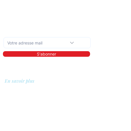
Abonnez-vous à la newsletter mensuelle
S'abonner
En savoir plus
A propos de nous
Bibliothèque
Démo
Tarifs
Pour qui ?