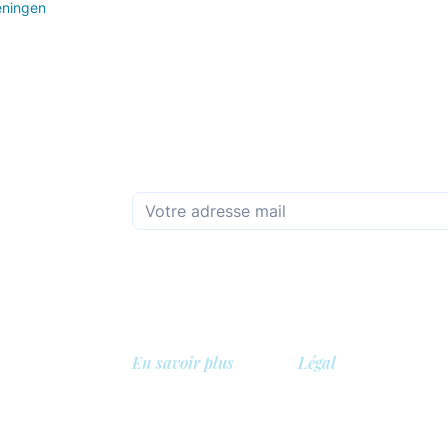
eningen
Abonnez-vous à la newsletter mensuelle
En savoir plus
Légal
A propos de nous
Politique de confidentia
Bibliothèque
Politique de sécurité