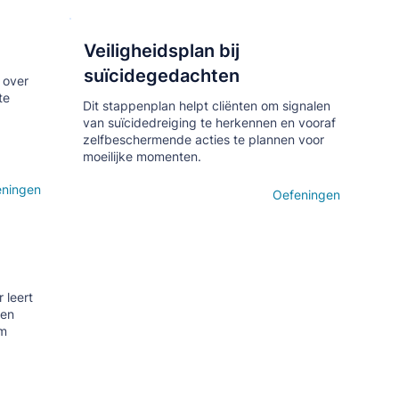
Veiligheidsplan bij
Кнопка
suïcidegedachten
 over
te
Dit stappenplan helpt cliënten om signalen
van suïcidedreiging te herkennen en vooraf
zelfbeschermende acties te plannen voor
moeilijke momenten.
eningen
Open details
Oefeningen
 leert
len
om