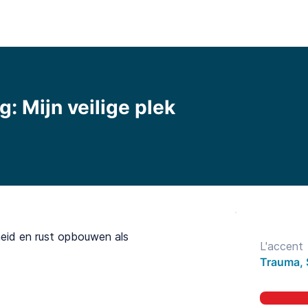
l
Fonctionnalités
Bibliothèque
Tarifs
Blo
g: Mijn veilige plek
gheid en rust opbouwen als
L'accent
Trauma, 