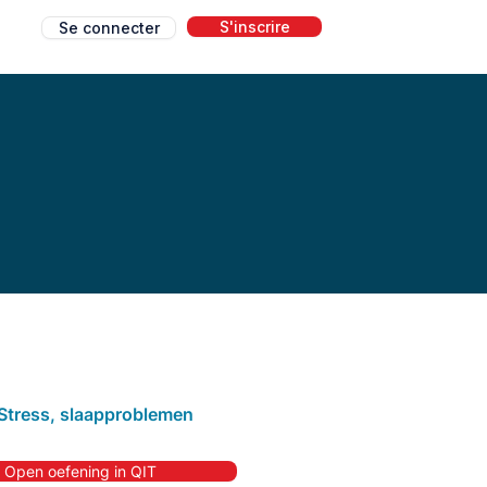
S'inscrire
Se connecter
g
Stress, slaapproblemen
Open oefening in QIT