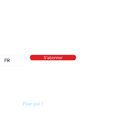
S'abonner
Pour qui ?
lité
Les prestataires de soins
Les clients