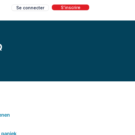
S'inscrire
Se connecter
g
Q
enen
 paniek