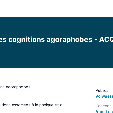
l
Fonctionnalités
Bibliothèque
Tarifs
Blo
les cognitions agoraphobes - AC
ions agoraphobes
Publics
Volwass
itions associées à la panique et à
L'accent
Angst en