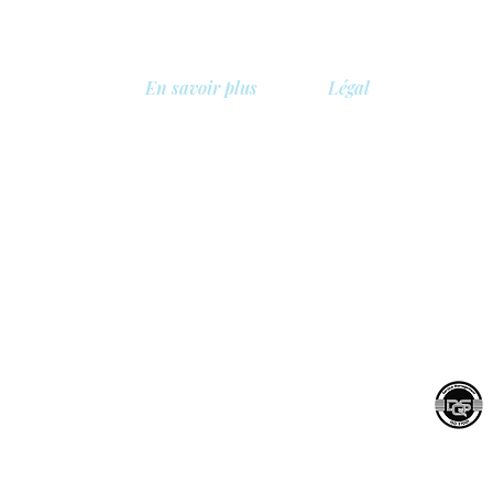
En savoir plus
Légal
A propos de nous
Politique de confidentia
Bibliothèque
Politique de sécurité
, Belgique
Démo
Politique de cookies
Tarifs
Conditions générales