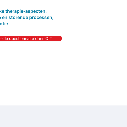
jke therapie-aspecten,
 en storende processen,
ntie
z le questionnaire dans QIT