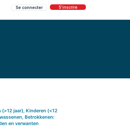
S'inscrire
Se connecter
g
 (>12 jaar), Kinderen (<12
olwassenen, Betrokkenen:
eden en verwanten