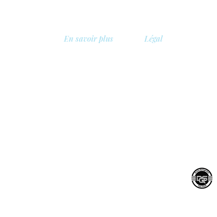
En savoir plus
Légal
A propos de nous
Politique de confidentia
Bibliothèque
Politique de sécurité
, Belgique
Démo
Politique de cookies
Tarifs
Conditions générales