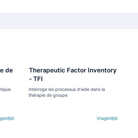
ce de
Therapeutic Factor Inventory
Кнопка
- TFI
tique.
Interroge les processus d'aide dans la
thérapie de groupe
genlijst
Open details
Vragenlijst