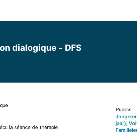
l
Fonctionnalités
Bibliothèque
Tarifs
Blo
ion dialogique - DFS
ique
Publics
Jongeren
jaar), V
cu la séance de thérapie
Familiel