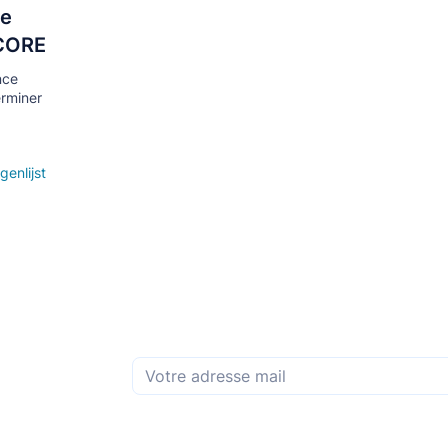
de
 CORE
nce
erminer
genlijst
Abonnez-vous à la newsletter mensuelle