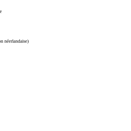
e
on néerlandaise)