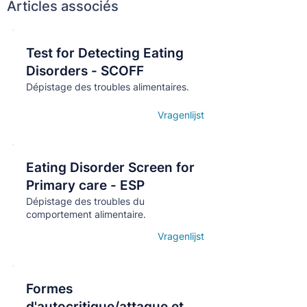
Articles associés
Test for Detecting Eating
Кнопка
Disorders - SCOFF
Dépistage des troubles alimentaires.
Vragenlijst
Open details
Eating Disorder Screen for
Кнопка
Primary care - ESP
Dépistage des troubles du
comportement alimentaire.
Vragenlijst
Open details
Formes
Кнопка
d'autocritique/attaque et