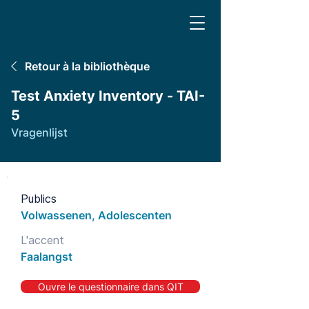
Retour à la bibliothèque
Test Anxiety Inventory - TAI-
5
Vragenlijst
Publics
Volwassenen, Adolescenten
L'accent
Faalangst
Ouvre le questionnaire dans QIT