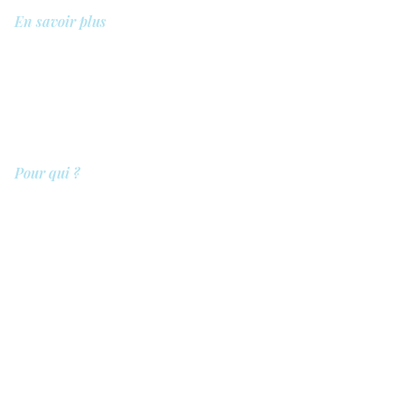
En savoir plus
A propos de nous
Bibliothèque
Démo
Tarifs
Pour qui ?
Les prestataires de soins
Les clients
Les entreprises
Les référents
QIT pour les hôpitaux
Légal
Politique de confidentialité
Politique de sécurité