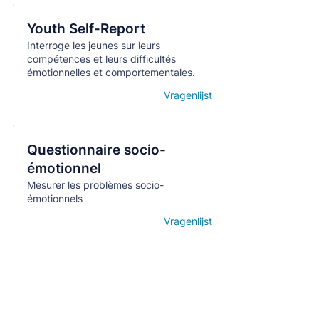
Youth Self-Report
Кнопка
Interroge les jeunes sur leurs
compétences et leurs difficultés
émotionnelles et comportementales.
Vragenlijst
Open details
Questionnaire socio-
Кнопка
émotionnel
Mesurer les problèmes socio-
émotionnels
Vragenlijst
Open details