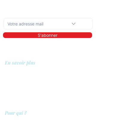
Abonnez-vous à la newsletter mensuelle
S'abonner
En savoir plus
A propos de nous
Bibliothèque
Démo
Tarifs
Pour qui ?
Les prestataires de soins
Les clients