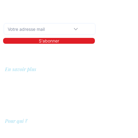
Abonnez-vous à la newsletter mensuelle
S'abonner
En savoir plus
A propos de nous
Bibliothèque
Démo
Tarifs
Pour qui ?
Les prestataires de soins
Les clients