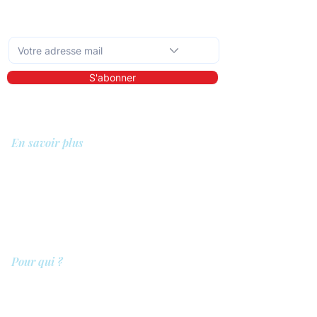
Abonnez-vous à la newsletter mensuelle
S'abonner
En savoir plus
A propos de nous
Bibliothèque
Démo
Tarifs
Pour qui ?
Les prestataires de soins
Les clients
Les entreprises