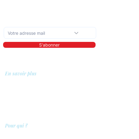
Abonnez-vous à la newsletter mensuelle
S'abonner
En savoir plus
A propos de nous
Bibliothèque
Démo
Tarifs
Pour qui ?
Les prestataires de soins