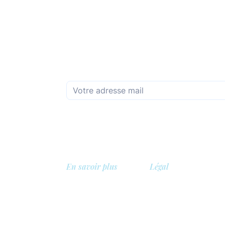
Abonnez-vous à la newsletter mensuelle
En savoir plus
Légal
A propos de nous
Politique de confidentia
Bibliothèque
Politique de sécurité
, Belgique
Démo
Politique de cookies