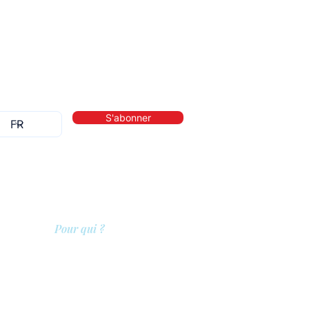
S'abonner
Pour qui ?
lité
Les prestataires de soins
Les clients
Les entreprises