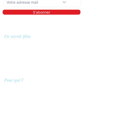
S'abonner
En savoir plus
A propos de nous
Bibliothèque
Démo
Tarifs
Pour qui ?
Les prestataires de soins
Les clients
Les entreprises
Les référents
QIT pour les hôpitaux