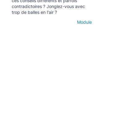
ces conseils différents et parfois
contradictoires ? Jonglez-vous avec
trop de balles en l'air ?
Module
Open details
Abonnez-vous à la newsletter mensuelle
S'abonner
En savoir plus